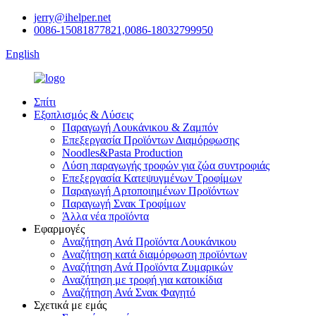
jerry@ihelper.net
0086-15081877821,0086-18032799950
English
Σπίτι
Εξοπλισμός & Λύσεις
Παραγωγή Λουκάνικου & Ζαμπόν
Επεξεργασία Προϊόντων Διαμόρφωσης
Noodles&Pasta Production
Λύση παραγωγής τροφών για ζώα συντροφιάς
Επεξεργασία Κατεψυγμένων Τροφίμων
Παραγωγή Αρτοποιημένων Προϊόντων
Παραγωγή Σνακ Τροφίμων
Άλλα νέα προϊόντα
Εφαρμογές
Αναζήτηση Ανά Προϊόντα Λουκάνικου
Αναζήτηση κατά διαμόρφωση προϊόντων
Αναζήτηση Ανά Προϊόντα Ζυμαρικών
Αναζήτηση με τροφή για κατοικίδια
Αναζήτηση Ανά Σνακ Φαγητό
Σχετικά με εμάς