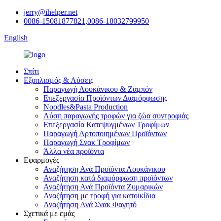
jerry@ihelper.net
0086-15081877821,0086-18032799950
English
Σπίτι
Εξοπλισμός & Λύσεις
Παραγωγή Λουκάνικου & Ζαμπόν
Επεξεργασία Προϊόντων Διαμόρφωσης
Noodles&Pasta Production
Λύση παραγωγής τροφών για ζώα συντροφιάς
Επεξεργασία Κατεψυγμένων Τροφίμων
Παραγωγή Αρτοποιημένων Προϊόντων
Παραγωγή Σνακ Τροφίμων
Άλλα νέα προϊόντα
Εφαρμογές
Αναζήτηση Ανά Προϊόντα Λουκάνικου
Αναζήτηση κατά διαμόρφωση προϊόντων
Αναζήτηση Ανά Προϊόντα Ζυμαρικών
Αναζήτηση με τροφή για κατοικίδια
Αναζήτηση Ανά Σνακ Φαγητό
Σχετικά με εμάς