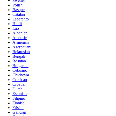
Swedish
Polish
Basque
Catalan
Esperanto
Hindi
Lao
Albanian
Amharic
Armenian
Azerbaijani
Belarusian
Bengali
Bosnian
Bulgarian
Cebuano
Chichewa
Corsican
Croatian
Dutch
Estonian
Filipino
Finnish
Frisian
Galician