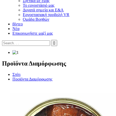
Σχετικά με εμάς
Το εργοστάσιό μας
Δυνατά σημεία και Ε&Α
Εργοστασιακή προβολή VR
Ομάδα Βοηθών
βίντεο
Νέα
Επικοινωνήστε μαζί μας
Προϊόντα Διαμόρφωσης
Σπίτι
Προϊόντα Διαμόρφωσης