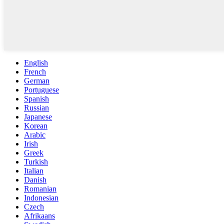
English
French
German
Portuguese
Spanish
Russian
Japanese
Korean
Arabic
Irish
Greek
Turkish
Italian
Danish
Romanian
Indonesian
Czech
Afrikaans