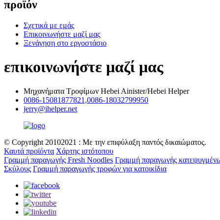
προϊόν
Σχετικά με εμάς
Επικοινωνήστε μαζί μας
Ξενάγηση στο εργοστάσιο
επικοινωνήστε μαζί μας
Μηχανήματα Τροφίμων Hebei Ainister/Hebei Helper
0086-15081877821,0086-18032799950
jerry@ihelper.net
© Copyright 20102021 : Με την επιφύλαξη παντός δικαιώματος.
Καυτά προϊόντα
Χάρτης ιστότοπου
Γραμμή παραγωγής Fresh Noodles
Γραμμή παραγωγής κατεψυγμέν
Σκύλους
Γραμμή παραγωγής τροφών για κατοικίδια