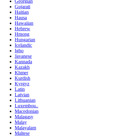
Georgian
Gujarati
Haitian
Hausa
Hawaiian
Hebrew
Hmong
Hungarian
Icelandic
Igbo
Javanese
Kannada
Kazakh
Khmer
Kurdish
Kyrgyz
Latin
Latvian
Lithuanian
Luxembou..
Macedonian
Malagasy
Malay
Malayalam
Maltese