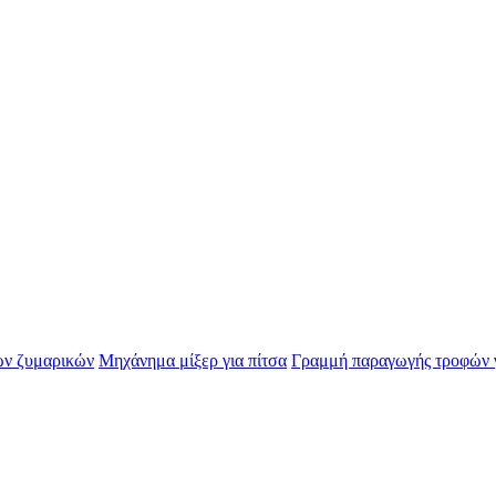
ων ζυμαρικών
Μηχάνημα μίξερ για πίτσα
Γραμμή παραγωγής τροφών γι