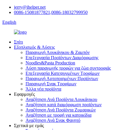
jerry@ihelper.net
0086-15081877821,0086-18032799950
English
Σπίτι
Εξοπλισμός & Λύσεις
Παραγωγή Λουκάνικου & Ζαμπόν
Επεξεργασία Προϊόντων Διαμόρφωσης
Noodles&Pasta Production
Λύση παραγωγής τροφών για ζώα συντροφιάς
Επεξεργασία Κατεψυγμένων Τροφίμων
Παραγωγή Αρτοποιημένων Προϊόντων
Παραγωγή Σνακ Τροφίμων
Άλλα νέα προϊόντα
Εφαρμογές
Αναζήτηση Ανά Προϊόντα Λουκάνικου
Αναζήτηση κατά διαμόρφωση προϊόντων
Αναζήτηση Ανά Προϊόντα Ζυμαρικών
Αναζήτηση με τροφή για κατοικίδια
Αναζήτηση Ανά Σνακ Φαγητό
Σχετικά με εμάς