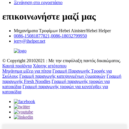
Ξενάγηση στο εργοστάσιο
επικοινωνήστε μαζί μας
Μηχανήματα Τροφίμων Hebei Ainister/Hebei Helper
0086-15081877821,0086-18032799950
jerry@ihelper.net
© Copyright 20102021 : Με την επιφύλαξη παντός δικαιώματος.
Καυτά προϊόντα
Χάρτης ιστότοπου
Μηχάνημα μίξερ για πίτσα
Γραμμή Παραγωγής Τροφής για
Σκύλους
Γραμμή παραγωγής κατεψυγμένων ζυμαρικών
Γραμμή
παραγωγής Fresh Noodles
Γραμμή παραγωγής τροφών για
κατοικίδια
Γραμμή παραγωγής τροφών για κονσέρβες για
κατοικίδια