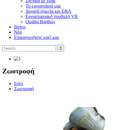
Σχετικά με εμάς
Το εργοστάσιό μας
Δυνατά σημεία και Ε&Α
Εργοστασιακή προβολή VR
Ομάδα Βοηθών
βίντεο
Νέα
Επικοινωνήστε μαζί μας
Ζωοτροφή
Σπίτι
Ζωοτροφή