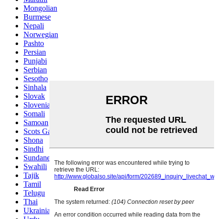
Mongolian
Burmese
Nepali
Norwegian
Pashto
Persian
Punjabi
Serbian
Sesotho
Sinhala
Slovak
Slovenian
Somali
Samoan
Scots Gaelic
Shona
Sindhi
Sundanese
Swahili
Tajik
Tamil
Telugu
Thai
Ukrainian