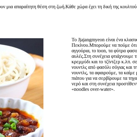
ουν μια απαραίτητη θέση στη ζωή.Κάθε χώρα έχει τη δική της κουλτού
Το Jjajangmyeon είναι ένα κλασι
Πεκίνου.Μπορούμε να πούμε ότι 
αγγούρια, το toon, τα φύτρα φασο
αυλές.Στη συνέχεια φτιάχνουμε τ
κρεμμύδι και το τζίντζερ κ.λπ. 
νουντλς από φασόλι σόγιας και 
νουντλς, τα αφαιρούμε, τα καίμε
πιάτου για να σερβίρουμε τα τηγ
νερό και στη συνέχεια προστίθεν
«noodles over-water».