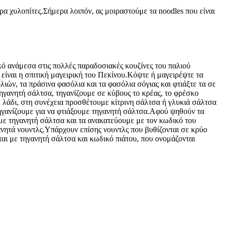
ρα χυλοπίτες.Σήμερα λοιπόν, ας μοιραστούμε τα noodles που είναι
κό ανάμεσα στις πολλές παραδοσιακές κουζίνες του παλιού
είναι η σπιτική μαγειρική του Πεκίνου.Κόψτε ή μαγειρέψτε τα
λιών, τα πράσινα φασόλια και τα φασόλια σόγιας και φτιάξτε τα σε
ηγανητή σάλτσα, τηγανίζουμε σε κύβους το κρέας, το φρέσκο ​​
σε λάδι, στη συνέχεια προσθέτουμε κίτρινη σάλτσα ή γλυκιά σάλτσα
τηγανίζουμε για να φτιάξουμε τηγανητή σάλτσα.Αφού ψηθούν τα
 με τηγανητή σάλτσα και τα ανακατεύουμε με τον κωδικό του
ανητά νουντλς.Υπάρχουν επίσης νουντλς που βυθίζονται σε κρύο
ται με τηγανητή σάλτσα και κωδικό πιάτου, που ονομάζονται