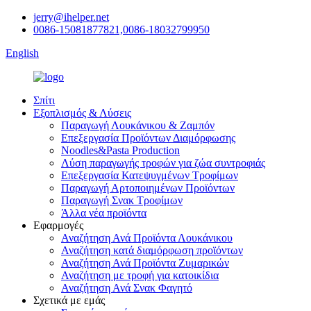
jerry@ihelper.net
0086-15081877821,0086-18032799950
English
Σπίτι
Εξοπλισμός & Λύσεις
Παραγωγή Λουκάνικου & Ζαμπόν
Επεξεργασία Προϊόντων Διαμόρφωσης
Noodles&Pasta Production
Λύση παραγωγής τροφών για ζώα συντροφιάς
Επεξεργασία Κατεψυγμένων Τροφίμων
Παραγωγή Αρτοποιημένων Προϊόντων
Παραγωγή Σνακ Τροφίμων
Άλλα νέα προϊόντα
Εφαρμογές
Αναζήτηση Ανά Προϊόντα Λουκάνικου
Αναζήτηση κατά διαμόρφωση προϊόντων
Αναζήτηση Ανά Προϊόντα Ζυμαρικών
Αναζήτηση με τροφή για κατοικίδια
Αναζήτηση Ανά Σνακ Φαγητό
Σχετικά με εμάς