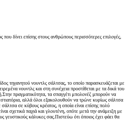
ός που δίνει επίσης στους ανθρώπους περισσότερες επιλογές,
είδος τηγανητού νουντλς σάλτσας, το οποίο παρασκευάζεται με
ειρεμένα νουντλς και στη συνέχεια προστίθεται με τα δικά του
ή.Στην πραγματικότητα, τα σπαγγέτι μπολονέζ μπορούν να
στιατόρια, αλλά όλοι εξακολουθούν να τρώνε κυρίως σάλτσα
σάλτσα σε κύβους κρέατος, η οποία είναι επίσης πολύ
είναι σχετικά παχιά και γλουτένη, οπότε μετά την ανάμειξη με
υς γευστικούς κάλυκες σας.Πιστεύω ότι όποιος έχει φάει θα