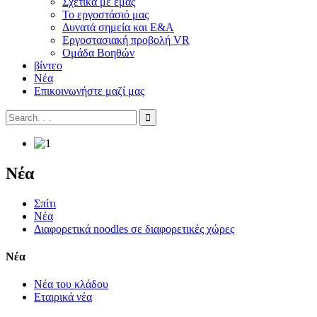
Σχετικά με εμάς
Το εργοστάσιό μας
Δυνατά σημεία και Ε&Α
Εργοστασιακή προβολή VR
Ομάδα Βοηθών
βίντεο
Νέα
Επικοινωνήστε μαζί μας
Νέα
Σπίτι
Νέα
Διαφορετικά noodles σε διαφορετικές χώρες
Νέα
Νέα του κλάδου
Εταιρικά νέα