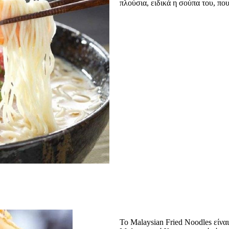
πλούσια, ειδικά η σούπα του, πο
Το Malaysian Fried Noodles είνα