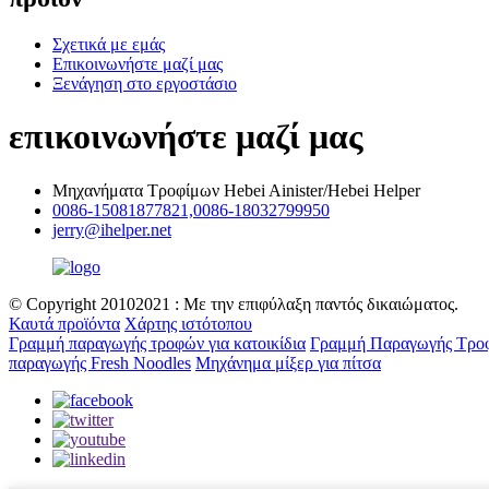
Σχετικά με εμάς
Επικοινωνήστε μαζί μας
Ξενάγηση στο εργοστάσιο
επικοινωνήστε μαζί μας
Μηχανήματα Τροφίμων Hebei Ainister/Hebei Helper
0086-15081877821,0086-18032799950
jerry@ihelper.net
© Copyright 20102021 : Με την επιφύλαξη παντός δικαιώματος.
Καυτά προϊόντα
Χάρτης ιστότοπου
Γραμμή παραγωγής τροφών για κατοικίδια
Γραμμή Παραγωγής Τροφ
παραγωγής Fresh Noodles
Μηχάνημα μίξερ για πίτσα