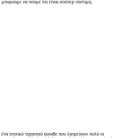
υ μπορούμε να πούμε ότι είναι σούπερ νόστιμη.
ι ένα σπιτικό τηγανητό noodle που λατρεύουν πολύ οι