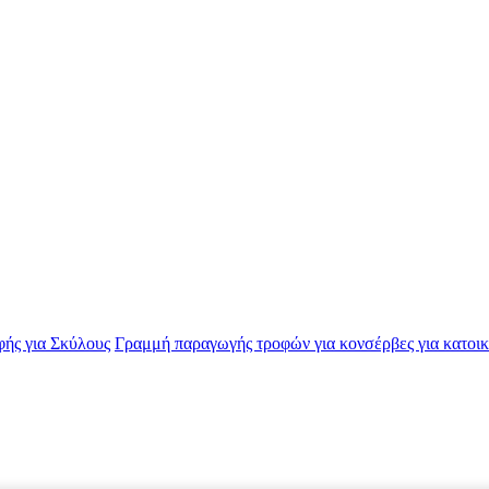
ής για Σκύλους
Γραμμή παραγωγής τροφών για κονσέρβες για κατοικ