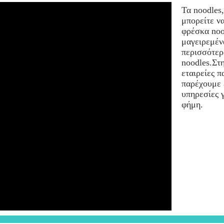
Τα noodles
μπορείτε ν
φρέσκα noo
μαγειρεμέν
περισσότερ
noodles.Στ
εταιρείες π
παρέχουμε 
υπηρεσίες 
φήμη.