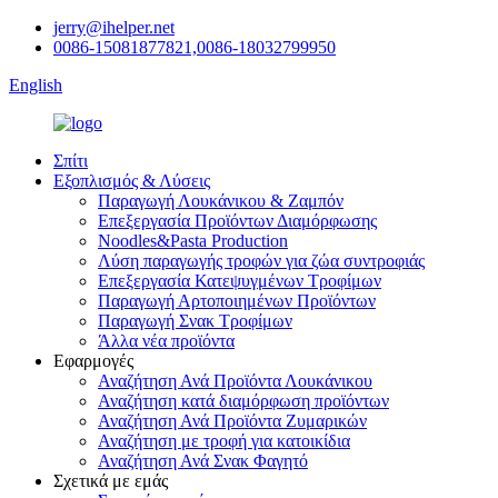
jerry@ihelper.net
0086-15081877821,0086-18032799950
English
Σπίτι
Εξοπλισμός & Λύσεις
Παραγωγή Λουκάνικου & Ζαμπόν
Επεξεργασία Προϊόντων Διαμόρφωσης
Noodles&Pasta Production
Λύση παραγωγής τροφών για ζώα συντροφιάς
Επεξεργασία Κατεψυγμένων Τροφίμων
Παραγωγή Αρτοποιημένων Προϊόντων
Παραγωγή Σνακ Τροφίμων
Άλλα νέα προϊόντα
Εφαρμογές
Αναζήτηση Ανά Προϊόντα Λουκάνικου
Αναζήτηση κατά διαμόρφωση προϊόντων
Αναζήτηση Ανά Προϊόντα Ζυμαρικών
Αναζήτηση με τροφή για κατοικίδια
Αναζήτηση Ανά Σνακ Φαγητό
Σχετικά με εμάς