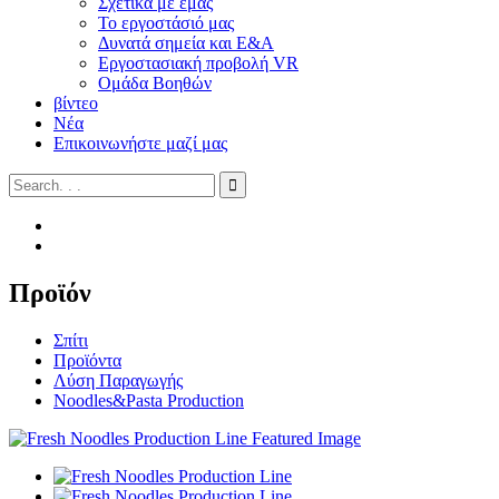
Σχετικά με εμάς
Το εργοστάσιό μας
Δυνατά σημεία και Ε&Α
Εργοστασιακή προβολή VR
Ομάδα Βοηθών
βίντεο
Νέα
Επικοινωνήστε μαζί μας
Προϊόν
Σπίτι
Προϊόντα
Λύση Παραγωγής
Noodles&Pasta Production